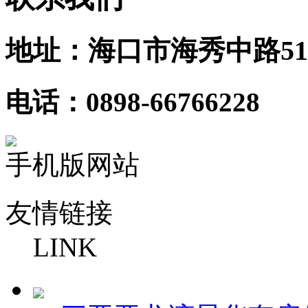
地址：海口市海秀中路51
电话：0898-66766228
手机版网站
友情链接
LINK