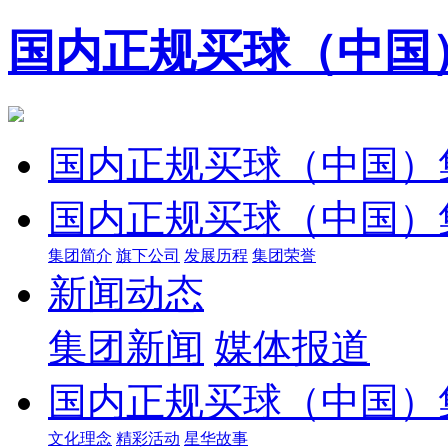
国内正规买球（中国
国内正规买球（中国）
国内正规买球（中国）
集团简介
旗下公司
发展历程
集团荣誉
新闻动态
集团新闻
媒体报道
国内正规买球（中国）
文化理念
精彩活动
星华故事