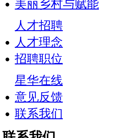
美丽乡村与赋能
人才招聘
人才理念
招聘职位
星华在线
意见反馈
联系我们
联系我们