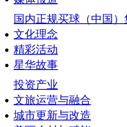
国内正规买球（中国）
文化理念
精彩活动
星华故事
投资产业
文旅运营与融合
城市更新与改造