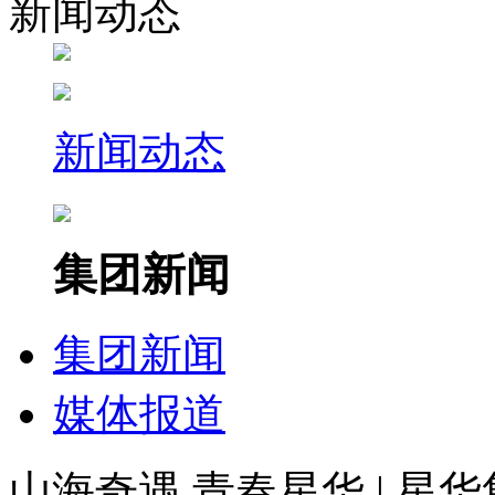
新闻动态
新闻动态
集团新闻
集团新闻
媒体报道
山海奇遇 青春星华 | 星华