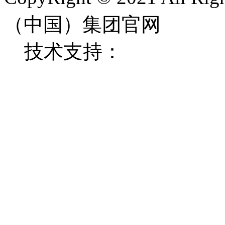
（中国）集团官网
技术支持：