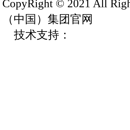
CopyRight © 2021 All
（中国）集团官网
技术支持：