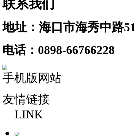
联系我们
地址：海口市海秀中路51
电话：0898-66766228
手机版网站
友情链接
LINK