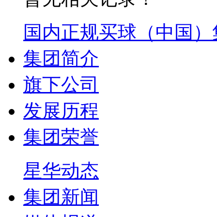
国内正规买球（中国）
集团简介
旗下公司
发展历程
集团荣誉
星华动态
集团新闻