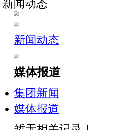
新闻动态
新闻动态
媒体报道
集团新闻
媒体报道
暂无相关记录！