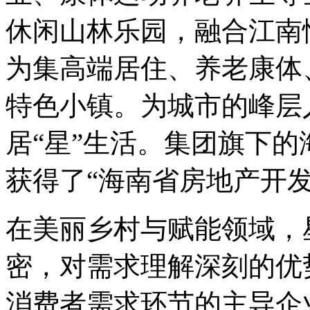
休闲山林乐园，融合江南
为集高端居住、养老康体
特色小镇。为城市的峰层
居“星”生活。集团旗下
获得了“海南省房地产开发
在美丽乡村与赋能领域，
密，对需求理解深刻的优
消费者需求环节的主导企