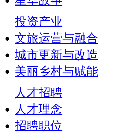
星华故事
投资产业
文旅运营与融合
城市更新与改造
美丽乡村与赋能
人才招聘
人才理念
招聘职位