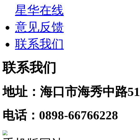
星华在线
意见反馈
联系我们
联系我们
地址：海口市海秀中路51
电话：0898-66766228